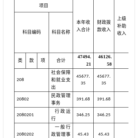
项目
上级
本年收
财政拨
补助
入合计
款收入
科目编码
科目名称
收入
小
47494.
46126.
类
款
项
合计
21
58
社会保障
45677.
45677.
和就业支
208
35
35
出
民政管理
20802
391.68
391.68
事务
行政运
2080201
346.25
346.25
行
一般行
政管理事
2080202
45.43
45.43