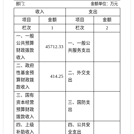
部门：
金额单位：万元
收入
支出
项目
金额
项目
金额
栏次
1
栏次
2
一、一般
公共预算
一、一般公
45712.33
财政拨款
共服务支出
收入
二、政府
性基金预
二、外交支
414.25
算财政拨
出
款收入
三、国有
资本经营
三、国防支
预算财政
出
拨款收入
四、上级
四、公共安
补助收入
全支出