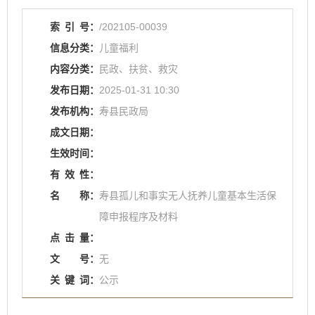
索
引
号：
/202105-00039
信息分类：
儿童福利
内容分类：
民政、扶贫、救灾
发布日期：
2025-01-31 10:30
发布机构：
寿县民政局
成文日期：
生效时间：
有
效
性：
名
称：
寿县孤儿和事实无人抚养儿童基本生活保
障申报程序及材料
点
击
量：
文
号：
无
关
键
词：
公示