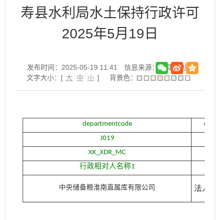
寿县水利局水土保持行政许可
2025年5月19日
发布时间：2025-05-19 11:41
信息来源：寿县水利局
文字大小：[
大
中
小
]
背景色：
departmentcode
depa
J019
寿
XK_XDR_MC
X
行政相对人名称1
行政
中央储备粮淮南直属库有限公司
法人及