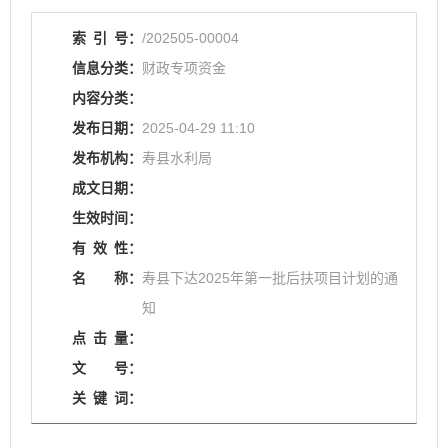
索
引
号：
/202505-00004
信息分类：
财政专项资金
内容分类：
发布日期：
2025-04-29 11:10
发布机构：
寿县水利局
成文日期：
生效时间：
有
效
性：
名
称：
寿县下达2025年第一批后扶项目计划的通
知
点
击
量：
文
号：
关
键
词：