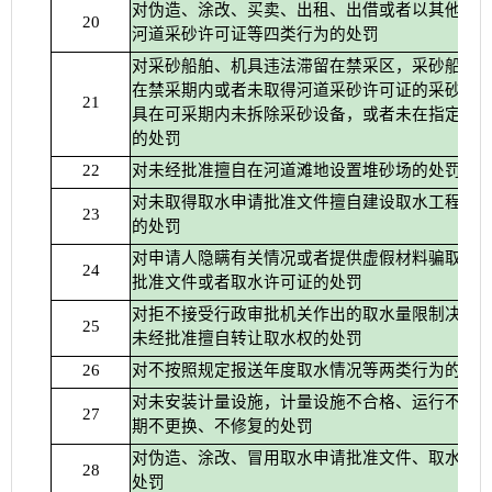
对伪造、涂改、买卖、出租、出借或者以其他方
20
河道采砂许可证等四类行为的处罚
对采砂船舶、机具违法滞留在禁采区，采砂船舶
在禁采期内或者未取得河道采砂许可证的采砂船
21
具在可采期内未拆除采砂设备，或者未在指定地
的处罚
对未经批准擅自在河道滩地设置堆砂场的处罚
22
对未取得取水申请批准文件擅自建设取水工程或
23
的处罚
对申请人隐瞒有关情况或者提供虚假材料骗取取
24
批准文件或者取水许可证的处罚
对拒不接受行政审批机关作出的取水量限制决定
25
未经批准擅自转让取水权的处罚
对不按照规定报送年度取水情况等两类行为的处
26
对未安装计量设施，计量设施不合格、运行不正
27
期不更换、不修复的处罚
对伪造、涂改、冒用取水申请批准文件、取水许
28
处罚