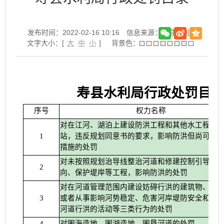
发布时间：2022-02-16 10:16
信息来源：寿县水利局
文字大小：[
大
中
小
]
背景色：
寿县水利局行政处罚目
序号
权力名称
对在江河、湖泊上建设防洪工程和其他水工程、
站，违反规划同意书的要求，影响防洪但尚可采
1
措施的处罚
对未按照规划治导线整治河道和修建控制引导河
2
向、保护堤岸等工程，影响防洪的处罚
对在河道管理范围内建设妨碍行洪的建筑物、构
或者从事影响河势稳定、危害河岸堤防安全和其
3
河道行洪的活动等三类行为的处罚
对围海造地、围湖造地、围垦河道的处罚
4