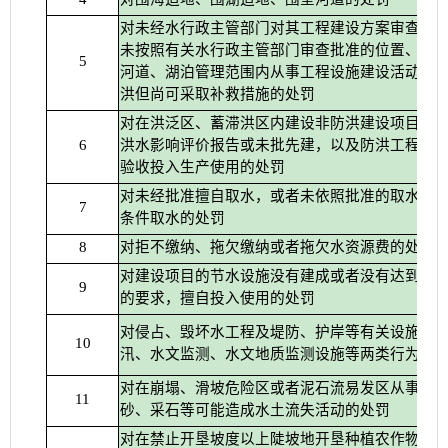
对未经水行政主管部门对其工程建设方案审查同
未按照有关水行政主管部门审查批准的位置、界
5
河道、湖泊管理范围内从事工程设施建设活动，
洪但尚可采取补救措施的处罚
对在洪泛区、蓄滞洪区内建设非防洪建设项目，
洪水影响评价报告或未批先建，以及防洪工程设
6
验收投入生产使用的处罚
对未经批准擅自取水，或者未依照批准的取水许
7
条件取水的处罚
对拒不缴纳、拖欠缴纳或者拖欠水资源费的处罚
8
对建设项目的节水设施没有建成或者没有达到国
9
的要求，擅自投入使用的处罚
对侵占、毁坏水工程及堤防、护岸等有关设施，
10
汛、水文监测、水文地质监测设施等两类行为的
对在崩塌、滑坡危险区或者泥石流易发区从事取
11
砂、采石等可能造成水土流失活动的处罚
对在禁止开垦坡度以上陡坡地开垦种植农作物或