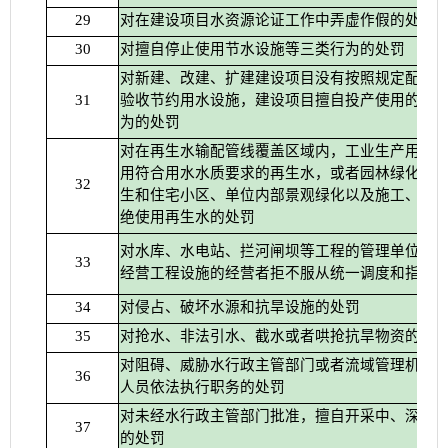
对在建设项目水资源论证工作中弄虚作假的处罚
29
对擅自停止使用节水设施等三类行为的处罚
30
对新建、改建、扩建建设项目没有按照规定配套
验收节约用水设施，建设项目擅自投产使用的等
31
为的处罚
对在再生水输配管线覆盖区域内，工业生产用水
用符合用水水质要求的再生水，或者园林绿化、
32
生和住宅小区、单位内部景观绿化以及施工、洗
绝使用再生水的处罚
对水库、水电站、拦河闸坝等工程的管理单位以
33
经营工程设施的经营者拒不服从统一调度和指挥
对侵占、破坏水源和抗旱设施的处罚
34
对抢水、非法引水、截水或者哄抢抗旱物资的处
35
对阻碍、威胁水行政主管部门或者流域管理机构
36
人员依法执行职务的处罚
对未经水行政主管部门批准，擅自开采中、深层
37
的处罚