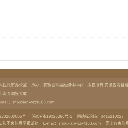
人民政府办公室
承办：安徽省寿县融媒体中心
版权所有:安徽省寿县
市寿县国投大厦
-mail：shouxian-wz@163.com
202000005号
皖ICP备19025266号-1
网站标识码：3415210027
法和不良信息举报邮箱
E-mail：shouxian-wz@163.com
网上有害信