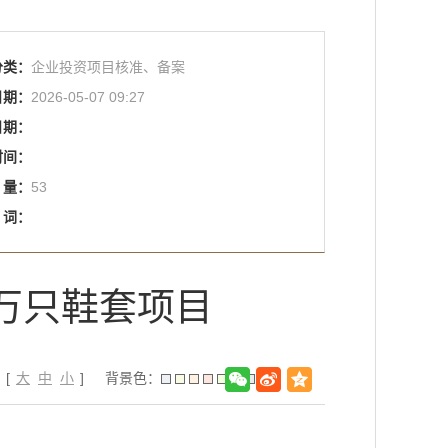
分类：
企业投资项目核准、备案
日期：
2026-05-07 09:27
日期：
时间：
量：
53
词：
0万只鞋套项目
：[
大
中
小
]
背景色：