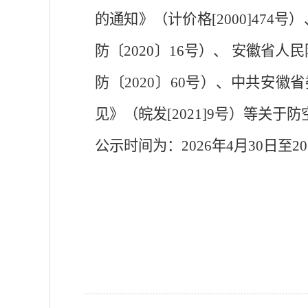
的通知》（计价格
[2000]4
防〔2020〕16号）、 安徽
防〔
2020〕60号）、中共安
见》（皖发[2021]9号）等
关于防
公示时间为：
202
6
年
4
月
30
日至
20