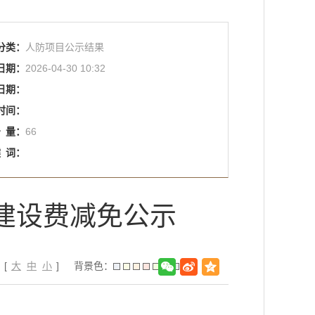
分类：
人防项目公示结果
日期：
2026-04-30 10:32
日期：
时间：
击
量：
66
键
词：
建设费减免公示
：[
大
中
小
]
背景色：