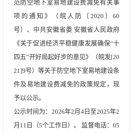
范防空地下室易地建设费减免
有关事
项的通知》（皖人防〔
2020〕60
号）、中共安徽省委 安徽省人民政府
《关于促进经济平稳健康发展确保“十
四五”开好局起好步的意见》（皖发[20
21]9号）等
关于防空地下室易地建设条
件及易地建设费减免的政策规定，现
予以公示。
公示时间为：
202
6
年
2
月
4
日至
202
5
年
2
月
11
日（
5个工作日）
。
监督电话：
05