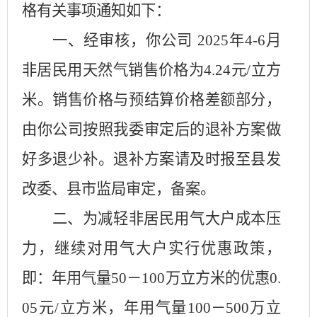
格有关事项通知如下：
一、
经审核，你公司
2025
年
4-6
月
非居民用天然气销售价格为
4.24
元
/
立方
米。销售价格与预结算价格差额部分，
由你公司按照我委审定后的退补方案做
好多退少补。退补方案请及时报至县发
改委、县市监局审定，备案。
二、
为减轻非居民用气大户成本压
力，继续对用气大户实行优惠政策，
即：年用气量
50
－
100
万立方米的优惠
0.
05
元
/
立方米，年用气量
100
－
500
万立