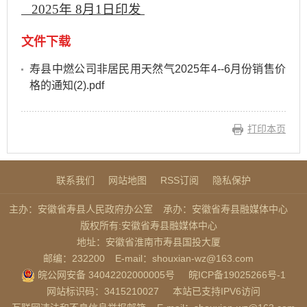
2025
年
8
月1
日印发
文件下载
寿县中燃公司非居民用天然气2025年4--6月份销售价
格的通知(2).pdf
打印本页
联系我们
网站地图
RSS订阅
隐私保护
主办：安徽省寿县人民政府办公室
承办：安徽省寿县融媒体中心
版权所有:安徽省寿县融媒体中心
地址：安徽省淮南市寿县国投大厦
邮编：232200
E-mail：shouxian-wz@163.com
皖公网安备 34042202000005号
皖ICP备19025266号-1
网站标识码：3415210027
本站已支持IPV6访问