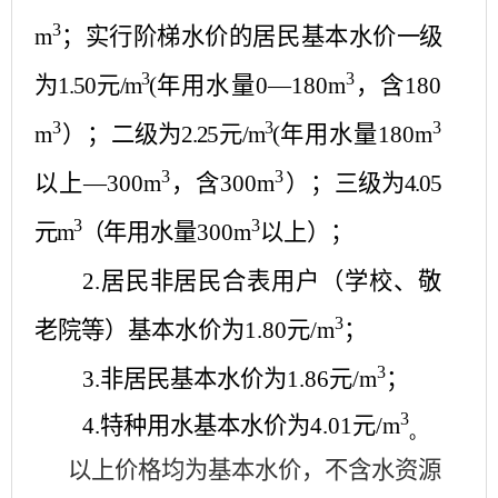
3
m
；实行阶梯水价的居民基本水价
一级
3
3
为
1.50
元
/m
(
年用水量
0
—
180m
，含
180
3
3
3
m
）；
二级为
2.25
元
/m
(
年用水量
180m
3
3
以上—
300m
，含
300m
）；
三级为
4.05
3
3
元
m
（
年用水量
300m
以上）
；
2.
居民非居民合表用户（学校、敬
3
老院等）基本水价为
1.80
元
/m
；
3
3.
非居民基本水价为
1.86
元
/m
；
3
4.
特种用水基本水价为
4.01
元
/m
。
以上价格均为基本水价，不含水资源