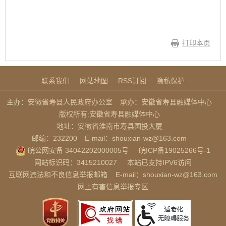
打印本页
联系我们
网站地图
RSS订阅
隐私保护
主办：安徽省寿县人民政府办公室
承办：安徽省寿县融媒体中心
版权所有:安徽省寿县融媒体中心
地址：安徽省淮南市寿县国投大厦
邮编：232200
E-mail：shouxian-wz@163.com
皖公网安备 34042202000005号
皖ICP备19025266号-1
网站标识码：3415210027
本站已支持IPV6访问
互联网违法和不良信息举报邮箱
E-mail：shouxian-wz@163.com
网上有害信息举报专区