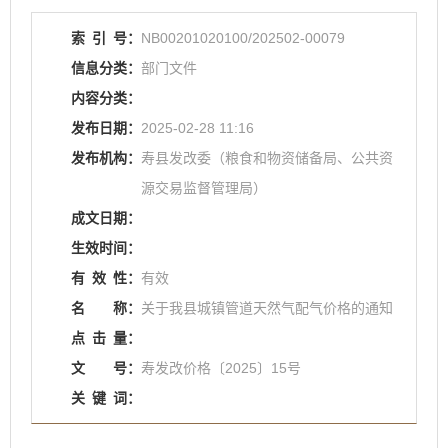
索
引
号：
NB00201020100/202502-00079
信息分类：
部门文件
内容分类：
发布日期：
2025-02-28 11:16
发布机构：
寿县发改委（粮食和物资储备局、公共资
源交易监督管理局）
成文日期：
生效时间：
有
效
性：
有效
名
称：
关于我县城镇管道天然气配气价格的通知
点
击
量：
文
号：
寿发改价格〔2025〕15号
关
键
词：