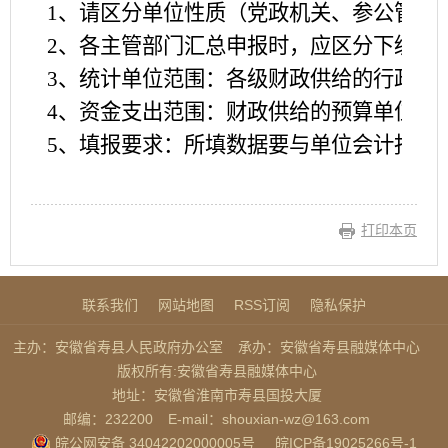
1、请区分单位性质（党政机关、参公管理
2、各主管部门汇总申报时，应区分下级单
3、统计单位范围：各级财政供给的行政、
4、资金支出范围：财政供给的预算单位使
5、填报要求：所填数据要与单位会计报表
打印本页
联系我们
网站地图
RSS订阅
隐私保护
主办：安徽省寿县人民政府办公室
承办：安徽省寿县融媒体中心
版权所有:安徽省寿县融媒体中心
地址：安徽省淮南市寿县国投大厦
邮编：232200
E-mail：shouxian-wz@163.com
皖公网安备 34042202000005号
皖ICP备19025266号-1