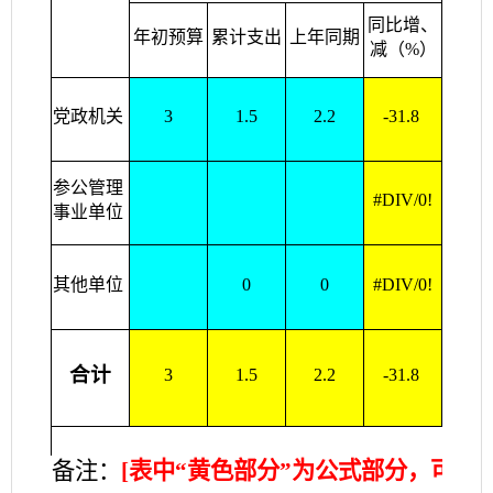
同比增、
年初预算
累计支出
上年同期
年初
减（%）
党政机关
3
1.5
2.2
-31.8
3
参公管理
#DIV/0!
0
事业单位
其他单位
0
0
#DIV/0!
0
合计
3
1.5
2.2
-31.8
3
备注：
[表中“黄色部分”为公式部分，可以