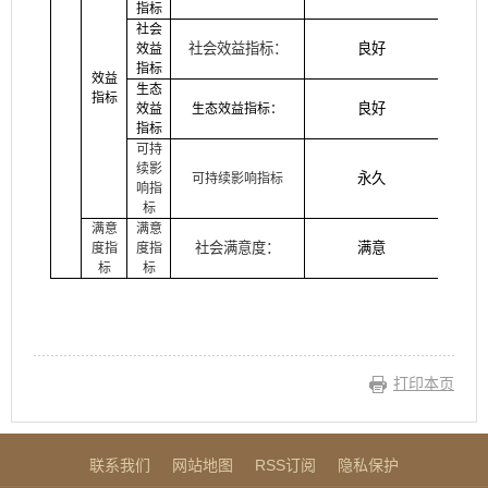
指标
社会
社会效益指标
：
良好
效益
指标
效益
生态
指标
良好
效益
生态效益指标
：
指标
可持
续影
永久
可持续影响指标
响指
标
满意
满意
社会满意度
：
满意
度指
度指
标
标
打印本页
联系我们
网站地图
RSS订阅
隐私保护