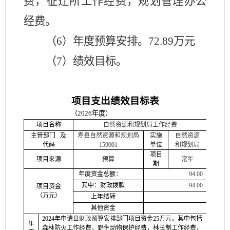
费，征迁所工作经费，规划管理办公
经费
。
（
6）年度预算安排。
72.89万元
（
7）绩效目标。
项目支出绩效目标表
（
202
6
年度）
项目名称
自然资源和规划局工作经费
主管部门
及
寿县自然资源和规划局
实施
自然资源
代码
159001
单位
和规划局
项目
项目来源
预算
常年
期
年度资金总额：
94.00
其中：财政拨款
94.00
项目资金
（万元）
上年结转
其他资金
2024
年申请县财政预算安排部门项目资金
25万元，其中包括
年
森林防火工作经费，野生动物保护经费，林长制工作经费，