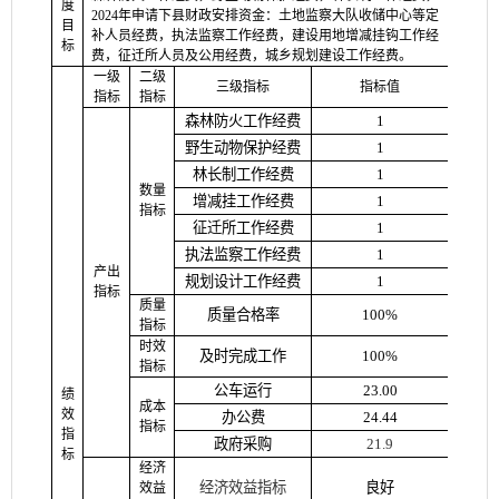
度
2024
年申请下县财政安排资金：土地监察大队收储中心等定
目
补人员经费，执法监察工作经费，建设用地增减挂钩工作经
标
费，征迁所人员及公用经费，城乡规划建设工作经费
。
一级
二级
三级指标
指标值
指标
指标
森林防火工作经费
1
野生动物保护经费
1
林长制工作经费
1
数量
增减挂工作经费
1
指标
征迁所工作经费
1
执法监察工作经费
1
产出
规划设计工作经费
1
指标
质量
质量合格率
100%
指标
时效
及时完成工作
100%
指标
公车运行
23.00
绩
成本
效
办公费
24.44
指标
指
政府采购
21.9
标
经济
经济效益指标
良好
效益