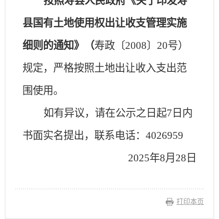
按照寿县人民政府《关于印发寿
县
国有土地使用权出让收支管理实施
细则
的通知》（
寿政〔
20
0
8〕2
0
号）
规定，
严格按照土地出让收入支出范
围使用
。
如有异议，请在公示之日起
7日内
书面实名提出，联系电话：4026959
202
5
年
8
月
28
日
打印本页