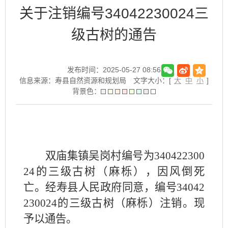
关于注销编号34042230024三
级古树的通告
发布时间：2025-05-27 08:56
信息来源：寿县自然资源和规划局
文字大小：[
大
中
小
]
背景色：
双庙集镇吴岗村
编
号为
340422300
24的三级古树（麻栎）
，
因风倒死
亡。经寿县人民政府同意，编
号
34042
230024的三级古树（麻栎）注销。
现
予以
通告。