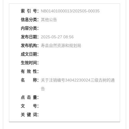
索
引
号：
NB01401000013/202505-00035
信息分类：
其他公告
内容分类：
发布日期：
2025-05-27 08:56
发布机构：
寿县自然资源和规划局
成文日期：
生效时间：
有
效
性：
名
称：
关于注销编号34042230024三级古树的通
告
点
击
量：
文
号：
关
键
词：