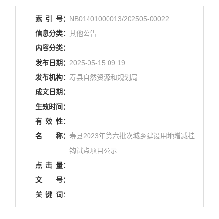
索
引
号：
NB01401000013/202505-00022
信息分类：
其他公告
内容分类：
发布日期：
2025-05-15 09:19
发布机构：
寿县自然资源和规划局
成文日期：
生效时间：
有
效
性：
名
称：
寿县2023年第六批次城乡建设用地增减挂
钩试点项目公示
点
击
量：
文
号：
关
键
词：