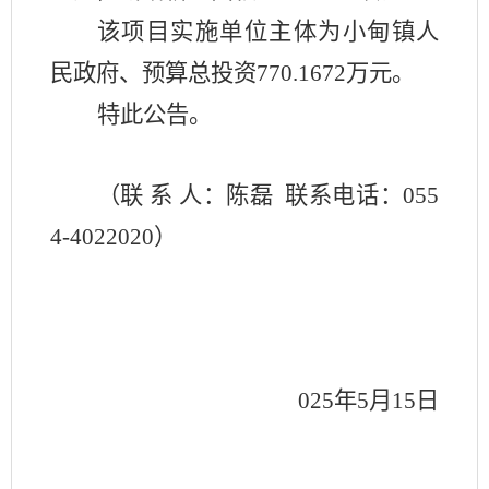
该项目实施单位主体为小甸镇人
民政府、预算总投资
770.1672
万元。
特此公告。
（
联
系
人：
陈磊
联系电话：
055
4-4022020
）
2
025
年
5
月
15
日