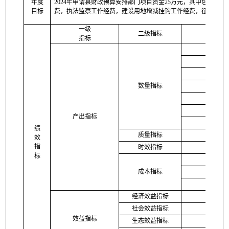
年度
2024
年申请县财政预算安排部门项目资金
25万元，其中包括森
目标
费，执法监察工作经费，建设用地增减挂钩工作经费，征迁所人
一级
二级指标
指标
数量指标
产出指标
绩
质量指标
效
指
时效指标
标
成本指标
经济效益指标
社会效益指标
效益指标
生态效益指标