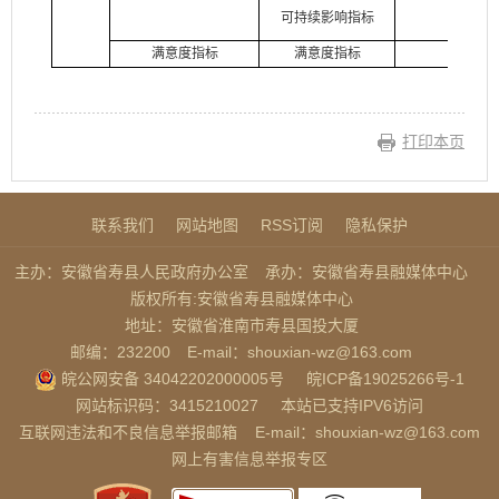
可持续影响指标
满意度指标
满意度指标
打印本页
联系我们
网站地图
RSS订阅
隐私保护
主办：安徽省寿县人民政府办公室
承办：安徽省寿县融媒体中心
版权所有:安徽省寿县融媒体中心
地址：安徽省淮南市寿县国投大厦
邮编：232200
E-mail：shouxian-wz@163.com
皖公网安备 34042202000005号
皖ICP备19025266号-1
网站标识码：3415210027
本站已支持IPV6访问
互联网违法和不良信息举报邮箱
E-mail：shouxian-wz@163.com
网上有害信息举报专区