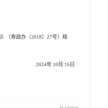
知》（寿政办〔
2018〕27号）
规
202
4
年
10
月
16
日