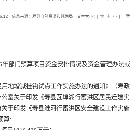
6:12
信息来源：寿县自然资源和规划局
文字大小：[
大
中
小
]
背
5
年部门预算项目资金安排情况及资金管理办法
设用地增减挂钩试点工作实施办法的通知》
（
寿政
办公室关于印发《寿县瓦埠湖行蓄洪区居民迁建实
府
关于印发
《
寿县
淮河行蓄洪区安全建设工作实施
预算
: