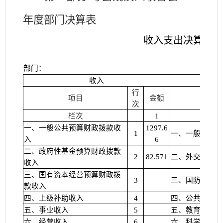
年
度
部门
决算表
收入支出决算总表
部门：
收入
行
项目
金额
项
次
栏次
1
栏
一、一般公共预算财政拨款收
1297.6
1
一、一般公共服
入
6
二、政府性基金预算财政拨款
2
82.571
二、外交支出
收入
三、国有资本经营预算财政拨
3
三、国防支出
款收入
四、上级补助收入
4
四、公共安全支
五、事业收入
5
五、教育支出
六、经营收入
6
六、科学技术支