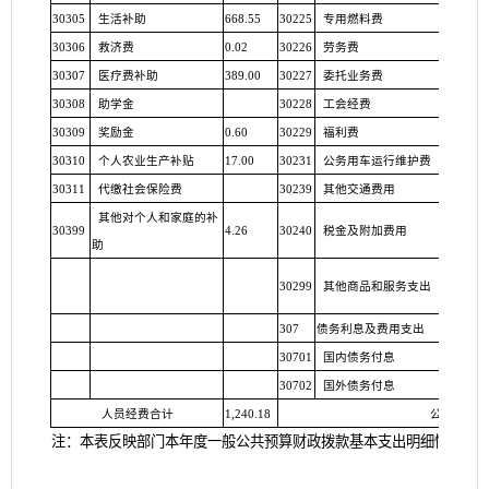
30305
生活补助
668.55
30225
专用燃料费
30306
救济费
0.02
30226
劳务费
5.4
30307
医疗费补助
389.00
30227
委托业务费
30308
助学金
30228
工会经费
30309
奖励金
0.60
30229
福利费
2.66
30310
个人农业生产补贴
17.00
30231
公务用车运行维护费
30311
代缴社会保险费
30239
其他交通费用
3.7
其他对个人和家庭的补
30399
4.26
30240
税金及附加费用
助
30299
其他商品和服务支出
24.65
307
债务利息及费用支出
30701
国内债务付息
30702
国外债务付息
人员经费合计
1,240.18
公用经费
注：本表反映部门本年度一般公共预算财政拨款基本支出明细情况。