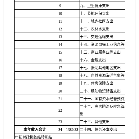
9
九、卫生健康支出
38
10
十、节能环保支出
39
11
十一、城乡社区支出
40
12
十二、农林水支出
41
13
十三、交通运输支出
42
14
十四、资源勘探工业信息等支出
43
15
十五、商业服务业等支出
44
16
十六、金融支出
45
17
十七、援助其他地区支出
46
18
十八、自然资源海洋气象等支出
47
19
十九、住房保障支出
48
20
二十、粮油物资储备支出
49
21
二十一、国有资本经营预算支出
50
二十二、灾害防治及应急管理支
22
51
出
23
二十三、其他支出
52
本年收入合计
24
1380.23
二十四、债务还本支出
53
年初财政拨款结转和结