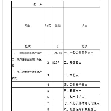
收
入
支
项目
行次
金额
项目
行
栏次
1
栏次
1
1297.66
一、一般公共服务支出
30
一、一般公共预算财政拨款
二、政府性基金预算财政拨
2
82.57
二、外交支出
31
款
三、国有资本经营预算财政
3
三、国防支出
32
拨款
4
四、公共安全支出
33
5
五、教育支出
34
6
六、科学技术支出
35
7
七、文化旅游体育与传媒支出
36
8
八、社会保障和就业支出
37