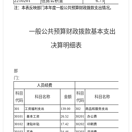
2210201
住房公积金
6.73
注：本表反映部门本年度一般公共预算财政拨款支出情况。
一般公共预算财政拨款基本支出
决
算
明细
表
部
门：
人员经费
公用
科目
科目
科目名称
金额
科目名称
金额
代码
代码
301
工资福利支出
139.00
302
商品和服务支出
57.47
30101
基本工资
26.52
30201
办公费
4.16
30102
津贴补贴
17.42
30202
印刷费
30103
奖金
34.46
30203
咨询费