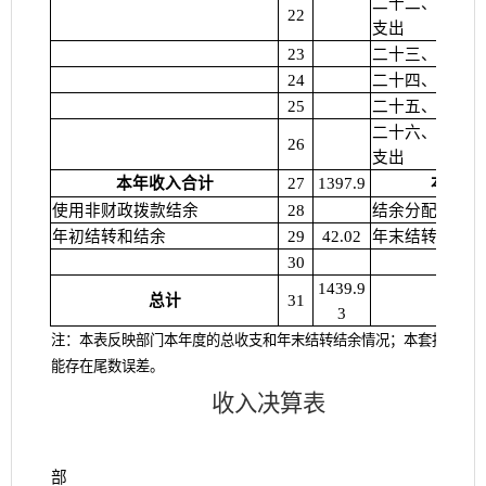
二十二、灾害防
22
支出
23
二十三、其他支
24
二十四、债务还
25
二十五、债务付
二十六、抗疫特
26
支出
本年支
本年收入合计
27
1397.9
使用非财政拨款结余
28
结余分配
年初结转和结余
29
42.02
年末结转和结余
30
1439.9
总计
31
总
3
注：本表反映部门本年度的总收支和年末结转结余情况；本套报表金
能存在尾数误差。
收入决算表
部