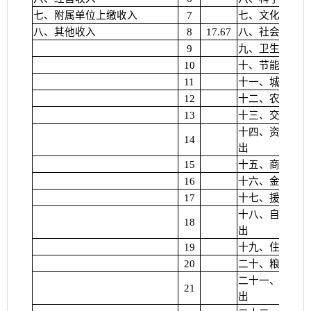
七、附属单位上缴收入
7
七、文化旅游体
八、其他收入
8
17.67
八、社会保障和
9
九、卫生健康支
10
十、节能环保支
11
十一、城乡社区
12
十二、农林水支
13
十三、交通运输
十四、资源勘探
14
出
15
十五、商业服务
16
十六、金融支出
17
十七、援助其他
十八、自然资源
18
出
19
十九、住房保障
20
二十、粮油物资
二十一、国有资
21
出