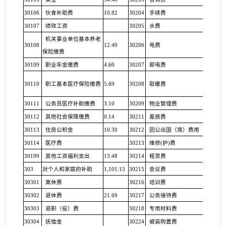
30106
伙食补助费
10.82
30204
手续费
30107
绩效工资
30205
水费
机关事业单位基本养老
30108
12.49
30206
电费
0.81
保险缴费
30109
职业年金缴费
4.60
30207
邮电费
1.1
30110
职工基本医疗保险缴费
5.69
30208
取暖费
2.97
30111
公务员医疗补助缴费
3.10
30209
物业管理费
30112
其他社会保障缴费
0.14
30211
差旅费
30113
住房公积金
10.30
30212
因公出国（境）费用
0.87
30114
医疗费
30213
维修
(护)费
30199
其他工资福利支出
13.48
30214
租赁费
1.11
303
对个人和家庭的补助
1,101.15
30215
会议费
0.12
30301
离休费
30216
培训费
9.66
30302
退休费
21.69
30217
公务接待费
30303
退职（役）费
30218
专用材料费
0.19
30304
抚恤金
30224
被装购置费