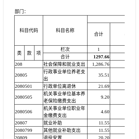
部门：
本
科目代码
科目名称
合计
基本支
栏次
1
2
类
款
项
合计
1297.66
208
社会保障和就业支出
1,286.76
行政事业单位养老支
20805
35.51
出
2080501
行政单位离退休
21.69
机关事业单位基本养
2080505
9.20
老保险缴费支出
机关事业单位职业年
2080506
4.60
金缴费支出
20807
就业补助
11.55
2080799
其他就业补助支出
11.55
20809
退役安置
20.20