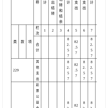
称
计
出
计
支
支
计
支
转
结
出
出
出
和
转
结
余
栏
1
2
3
4
5
6
7
8
次
8
8
类
款
项
82
82
合
2.
2.
.5
.5
计
5
5
7
7
7
7
其
8
8
8
82
他
2.
2.
2.
229
.5
5
5
5
支
7
7
7
7
出
彩
票
公
益
8
8
8
82