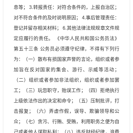
息等； 3.转报责任：对符合条件的，上报自治区；
对不符合条件的及时说明原因； 4.事后管理责任：
登记并留存相关材料； 6.其他法律法规规章文件规
定应履行的责任。 《中华人民共和国公务员法》
第五十三条 公务员必须遵守纪律，不得有下列行
为：（一）散布有损国家声誉的言论，组织或者参
加旨在反对国家的集会、游行、示威等活动；
（二）组织或者参加非法组织，组织或者参加罢
工；（三）玩忽职守，贻误工作；（四）拒绝执行
上级依法作出的决定和命令；（五）压制批评，打
击报复；（六）弄虚作假，误导、欺骗领导和公
众；（七）贪污、行贿、受贿，利用职务之便为自
己或者他人谋取私利；（八）违反财经纪律，浪费