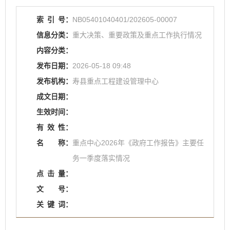
索
引
号：
NB05401040401/202605-00007
信息分类：
重大决策、重要政策及重点工作执行情况
内容分类：
发布日期：
2026-05-18 09:48
发布机构：
寿县重点工程建设管理中心
成文日期：
生效时间：
有
效
性：
名
称：
重点中心2026年《政府工作报告》主要任
务一季度落实情况
点
击
量：
文
号：
关
键
词：