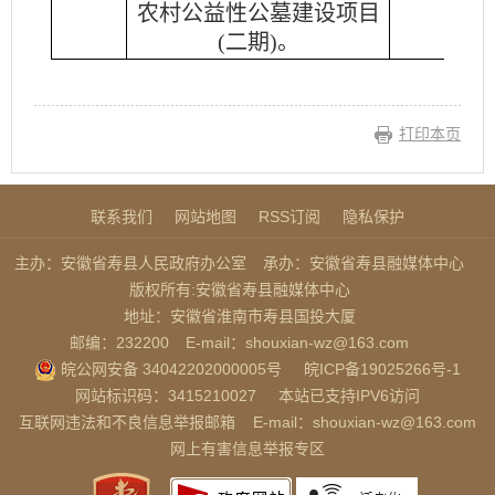
农村公益性公墓建设项目
(二期)。
打印本页
联系我们
网站地图
RSS订阅
隐私保护
主办：安徽省寿县人民政府办公室
承办：安徽省寿县融媒体中心
版权所有:安徽省寿县融媒体中心
地址：安徽省淮南市寿县国投大厦
邮编：232200
E-mail：shouxian-wz@163.com
皖公网安备 34042202000005号
皖ICP备19025266号-1
网站标识码：3415210027
本站已支持IPV6访问
互联网违法和不良信息举报邮箱
E-mail：shouxian-wz@163.com
网上有害信息举报专区