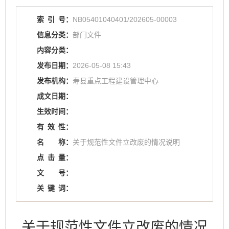
索
引
号：
NB05401040401/202605-00003
信息分类：
部门文件
内容分类：
发布日期：
2026-05-08 15:43
发布机构：
寿县重点工程建设管理中心
成文日期：
生效时间：
有
效
性：
名
称：
关于规范性文件立改废的情况说明
点
击
量：
文
号：
关
键
词：
关于规范性文件立改废的情况