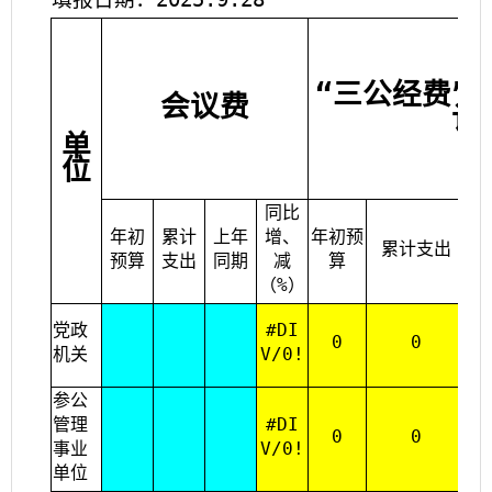
“三公经费”
会议费
计
单
位
同比
年初
累计
上年
增、
年初预
累计支出
预算
支出
同期
减
算
（%）
党政
#DI
0
0
机关
V/0!
参公
管理
#DI
0
0
事业
V/0!
单位