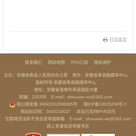
打印本页
联系我们
网站地图
RSS订阅
隐私保护
主办：安徽省寿县人民政府办公室
承办：安徽省寿县融媒体中心
版权所有:安徽省寿县融媒体中心
地址：安徽省淮南市寿县国投大厦
邮编：232200
E-mail：shouxian-wz@163.com
皖公网安备 34042202000005号
皖ICP备19025266号-1
网站标识码：3415210027
本站已支持IPV6访问
互联网违法和不良信息举报邮箱
E-mail：shouxian-wz@163.com
网上有害信息举报专区