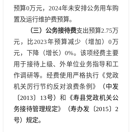
预算
0
万元，
2024
年未安排公务用车购
置及运行维护费预算。
（三）公务接待费
支出预算
2.75
万
元，比
2023
年预算减少（增加）
0
万
元，下降（增长）
0%
。该项经费主要
用于接
待上级、外单位业务指导和工
作调研等
。经费使用严格执行《党政
机关厉行节约反对浪费条例》
（中发
〔
2013
〕
13
号）
和
《寿县党政机关公
务接待管理规定
》
（寿办发〔
2015
〕
2
号）规定。