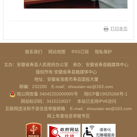
打印本页
联系我们
网站地图
RSS订阅
隐私保护
主办：安徽省寿县人民政府办公室
承办：安徽省寿县融媒体中心
版权所有:安徽省寿县融媒体中心
地址：安徽省淮南市寿县国投大厦
邮编：232200
E-mail：shouxian-wz@163.com
皖公网安备 34042202000005号
皖ICP备19025266号-1
网站标识码：3415210027
本站已支持IPV6访问
互联网违法和不良信息举报邮箱
E-mail：shouxian-wz@163.com
网上有害信息举报专区