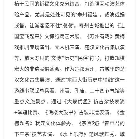
植于民间的祈福文化充分结合，打造强互动演艺体
验产品，尤其是处处可见的“寿州福娃”，或演或娱
或售，让游客忍不住“抱抱”。寿州古城推出的《让
国宝飞起来》文博纸鸢艺术展、《寿州有戏》黄梅
戏推剧专场演出、无人机表演、楚汉文化古集展演
等，放大寿县的“文博”“历史”“民俗”符号，打造规模
宏大的非遗民俗盛会。作为楚都寿州，古城里的楚
汉文化古集展演，通过“东西大街历史中轴线”这一
游线串联起总兵署、州署、孔庙、二十四节气馆等
重点文旅景点，通过《大楚优孟》仿古杂技表演
+举鼎比赛、《谯楼大鼓书》古装非遗表演、《金
榜题名》状元文化体验秀、《茶百戏》“春申君的
下午茶”技艺表演、《水上乐府》楚风歌舞秀、城