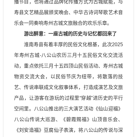
播节目，也将通过品牌化传播方式为古城赋能，与
寿县文艺精品展颁奖晚会、中华古诗词琴歌艺术音
乐会一同奏响寿州古城文旅融合的欢乐乐章。
游出醉意：一座古城的历史与记忆都回来了
淮南寿县有着丰厚的民俗文化根基，此次2025
年寿州古城-八公山农历三月十五民俗文化交流活
动，重点依托三月十五四顶山民俗活动、寿州古城
物资交流大会，以民俗节庆为纽带，将散落的技
艺、传说串联成文化叙事体系，打造成演艺及文旅
产品，让游客在游玩的过程里“穿越”进历史的平行
空间里。八公山推出的三大演艺活动《仙山迎福》
八公山传说大巡游、《碧霞赐福》山顶音乐会、
《刘安造福》豆腐仙子表演，将八公山的传说与深