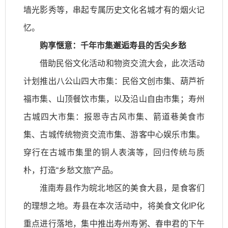
墙光影秀等，串起专属历史文化名城才有的烟火记
忆。
购享惬意：千年市集邂逅寿县的舌尖乡愁
借助民俗文化活动和物资交流大会，此次活动
计划推出八公山四大市集：民俗文创市集、葫芦祈
福市集、山顶餐饮市集，以及沿山自由市集；寿州
古城四大市集：报恩寺古风市集、箭道巷美食市
集、古城传统物资交流市集、游客中心娱乐市集。
穿行在古城市集里的铜人表演等，回归传统与质
朴，打造“乡愁文旅”产品。
淮南寿县作为皖北地区的美食大县，是食客们
的理想之地。寿县在本次活动中，将美食文化IP化
重点进行落地，集中推出寿州寿粥、春申君的下午