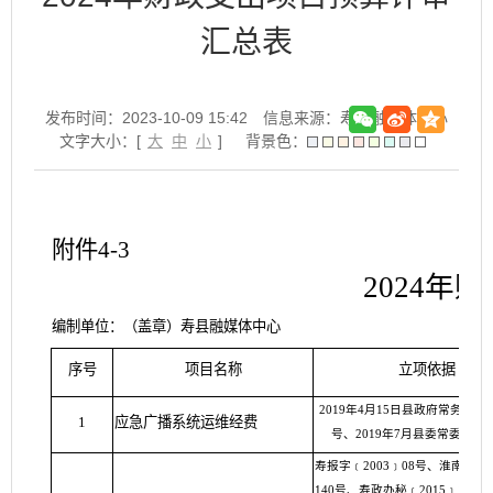
汇总表
发布时间：2023-10-09 15:42
信息来源：寿县融媒体中心
文字大小：[
大
中
小
]
背景色：
附件4-3
2024
编制单位：（盖章）寿县融媒体中心
序号
项目名称
立项依据
2019年4月15日县政府常务会议
1
应急广播系统运维经费
号、2019年7月县委常委第25
寿报字﹝2003﹞08号、淮南办秘﹝
140号、寿政办秘﹝2015﹞122