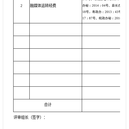
2
融媒体运转经费
办秘﹝2014﹞04号、县长办公
18号，寿政办﹝2013﹞43号、寿
17﹞87号、皖政办秘﹝2016﹞13
合计
评审组长（签字）：