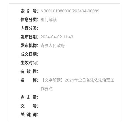
索
引
号：
NB00101080000/202404-00089
信息分类：
部门解读
内容分类：
发布日期：
2024-04-02 11:43
发布机构：
寿县人民政府
成文日期：
生效时间：
有
效
性：
名
称：
【文字解读】2024年全县普法依法治理工
作要点
点
击
量：
文
号：
关
键
词：