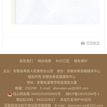
打印本页
联系我们
网站地图
RSS订阅
隐私保护
主办：安徽省寿县人民政府办公室
承办：安徽省寿县融媒体中心
版权所有:安徽省寿县融媒体中心
地址：安徽省淮南市寿县国投大厦
邮编：232200
E-mail：shouxian-wz@163.com
皖公网安备 34042202000005号
皖ICP备19025266号-1
网站标识码：3415210027
本站已支持IPV6访问
互联网违法和不良信息举报邮箱
E-mail：shouxian-wz@163.com