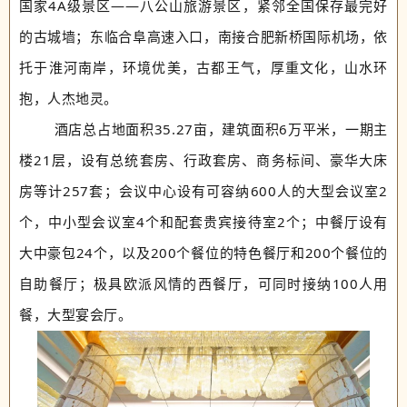
国家4A级景区——八公山旅游景区，紧邻全国保存最完好
的古城墙；东临合阜高速入口，南接合肥新桥国际机场，依
托于淮河南岸，环境优美，古都王气，厚重文化，山水环
抱，人杰地灵。
酒店总占地面积35.27亩，建筑面积6万平米，一期主
楼21层，设有总统套房、行政套房、商务标间、豪华大床
房等计257套；会议中心设有可容纳600人的大型会议室2
个，中小型会议室4个和配套贵宾接待室2个；中餐厅设有
大中豪包24个，以及200个餐位的特色餐厅和200个餐位的
自助餐厅；极具欧派风情的西餐厅，可同时接纳100人用
餐，大型宴会厅。