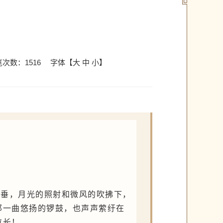
览次数：
1516
字体【
大
中
小
】
低垂，月光的照射和微风的吹拂下，
那一曲悠扬的锣鼓，也声声萦纡在
拉长！