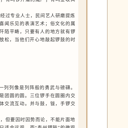
，经过专业人士，民间艺人研磨提炼
喜闻乐见的表演艺术；俗文化的属
阡陌平畴，只要有人的地方就有锣
的放松，当他们开心
地
敲起锣鼓的时
，一列列像是列阵般的勇武与磅礴。
，是团圆的圆。三位锣手在圆圈内交
体交流互动。并与鼓，钹，手锣交
以，但要因时因势而论，不能片面地
只适合远观，而“寿州锣鼓”的微观