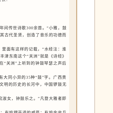
0年间传世诗歌300余首。“小雅，鼓
慕其古代圣贤，创造了音乐的功德而
》里面有这样的记载，“水经注：淮
丰津东南这个“关洲”就是《诗经》
在“关洲”上听到的钟鼓琴瑟之声后
大同小异的35种“鼓”字。广西贵
文明的历史的长河中，中国锣鼓无
窕淑女，钟鼓乐之。”凡登大雅者即
烈；有鸣锣开道的威严；有鸣金收兵