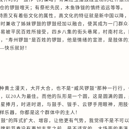
仓的锣鼓喧天；有祭祀先民，木鱼铮钹的慎终追远等等。
的特质又有着俗文化的属性，高文化的特征就是新中国以降
同时兼收了姊妹锣鼓的锣鼓经加以
融合
，使其
成为
一门群众
容易被平民百姓所接受，四乡八集的街头巷尾，村南村北，
锵，
“寿州锣鼓”是百姓的锣鼓，他是情绪的宣泄，是肢体
—快乐就好！
”那种黄土漫天，大开大合，也不是“威风锣鼓”那种一行行
为，以20人为最佳。而他的队形是一个圆，这是圆满的圆
众星捧月，时进时退，与鼓手、钹手、云锣手用眼神，用肢
样乐器，你都是这个群体中的主人！
锣鼓”的阵式扩大、增容，让他更有气势，我觉得不是不可
牌和节奏没有更加丰富之前，是不适宜的。大场面的表演