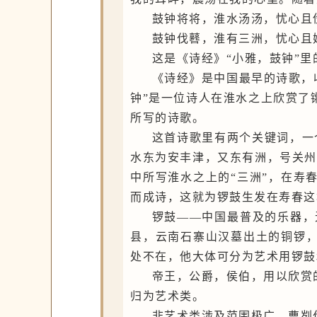
鼓钟将将，淮水汤汤，忧心且
鼓钟伐鼛，淮有三洲，忧心且
这是《诗经》“小雅，鼓钟”里
《诗经》是中国最早的诗歌，收集
钟”是一位诗人在淮水之上欣赏了
所写的诗歌。
这首诗歌里有两个关键词，一
水东为安丰津，又东有洲，号关州
中所写淮水之上的“三洲”，在寿
而成诗，这就为锣鼓生发在寿春这
锣鼓——中国最普及的乐器，无
县，云南石寨山汉墓出土的铜锣
处不在，他大体可分为艺术用锣鼓
帝王，公爵，侯伯，用以欣赏
归为艺术类。
非艺术类涉及范围极广。曹刿