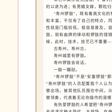
的以退为进；有男婚女嫁，颗粒归
“寿州锣鼓”，既有着高文化
和丰富，不仅有了自己的特点，
性就是门槛较低，极容易普及，
鼓，就有曲牌的律动和锣鼓的铿
候，此时，技术，技艺已不重要
—
古寿州，寿州古，
寿州城里有锣鼓。
寿州锣鼓会说话，
一敲一蹦跶。
“寿州锣鼓”不是“安塞锣鼓
“寿州锣鼓”的人员配置我个人认
替出场，被其他队员围在中间，
替领奏，代表着无论你操作的是哪
有热爱锣鼓的人希望把“寿州
去追求这种大阵仗，大排场，在曲