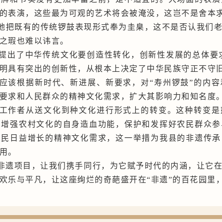
的表演，这些最为可观的艺术将会被淹没，这岂不是舍本
地把既有的传统锣鼓表现形式奉为圭臬，这不是否认我们
之瑕也难以讳言。
提出了中华传统文化要创造性转化，创新性发展的总体要求
明具有突出的创新性，从根本上决定了中华民族守正不守
们应该根据新时代、新进展、新要求，对“寿州锣鼓”的内
要求和人民群众的精神文化需求，扩大其影响力和知名度
工作者从送文化到种文化进行形式上的转变。这种转变是
，增强农村文化的自身造血功能，保护和发挥好农民群众参
农民日益增长的精神文化需求，这一举措为我县的非遗传承
用。
级非遗项目，让我们携手同行，为它赋予时代的内涵，让它
欢乐与平凡，让这座绚烂的奇葩盛开在“非遗”的百花园里