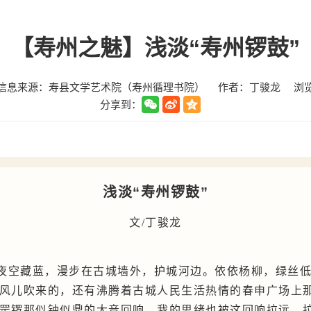
【寿州之魅】浅淡“寿州锣鼓”
信息来源：寿县文学艺术院（寿州循理书院）
作者：丁骏龙
浏
分享到：
浅淡“寿州锣鼓”
文/
丁骏龙
夜空藏蓝，漫步在古城墙外，护城河边。依依杨柳，绿丝
风儿吹来的，还有沸腾着古城人民生活热情的春申广场上
罡锣那似钟似鼎的大音回响，我的思绪也被这回响拉远，