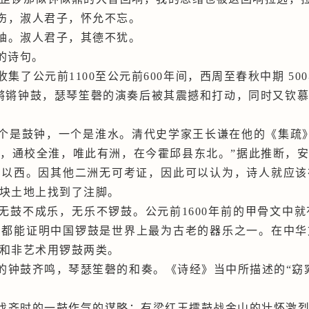
伤，淑人君子，怀允不忘。
妯。淑人君子，其德不犹。
的诗句。
了公元前1100至公元前600年间，西周至春秋中期 50
锵锵钟鼓，瑟琴笙磬的演奏后被其震撼和打动，同时又钦
个是鼓钟，一个是淮水。清代史学家王长谦在他的《集疏
，通校全淮，唯此有洲，在今霍邱县东北。”据此推断，安
春以西。因其他二洲无可考证，因此可以认为，诗人就应该
块土地上找到了注脚。
鼓不成乐，无乐不锣鼓。公元前1600年前的甲骨文中就有
，都能证明中国锣鼓是世界上最为古老的器乐之一。在中华
和非艺术用锣鼓两类。
的钟鼓齐鸣，琴瑟笙磬的和奏。《诗经》当中所描述的“窈
伐齐时的一鼓作气的谋略；有梁红玉擂鼓战金山的壮怀激