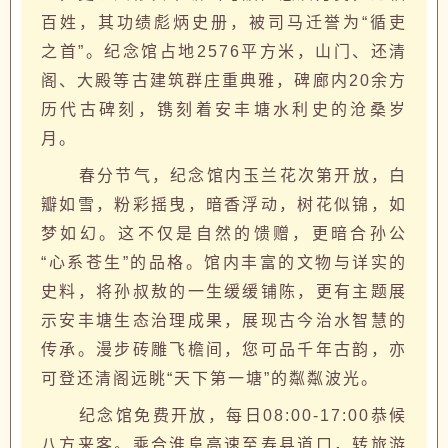
百姓，其功绩彪炳史册，被司马迁誉为“循吏
之首”。纪念馆占地2576平方米，山门、还清
阁、大殿等古建筑群庄重典雅，碑廊内20余方
历代古碑刻，镌刻着安丰塘水利史的沧桑岁
月。
春分节气，纪念馆内玉兰花次第开放，白
瓣如雪，粉彩摇曳，暗香浮动，树花似锦，如
梦如幻。这不仅是自然的馈赠，更暗合孙公
“心系苍生”的品格。馆内丰富的文物与详实的
史料，将孙叔敖的一生缓缓铺陈，更有主题展
示安丰塘生态治理成果，展现古今治水智慧的
传承。漫步砖雕飞檐间，您可品千年古韵，亦
可登还清阁远眺“天下第一塘”的粼粼波光。
纪念馆免费开放，每日08:00-17:00恭候
八方来客。乘合淮阜高速至寿县道口，转旅游