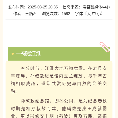
发布时间：2025-03-25 20:35
信息来源：寿县融媒体中心
作者：王炳君
浏览次数：
1592
字体【
大
中
小
】
一祠冠江淮
春分时节，江淮大地万物竞发。在寿县安
丰塘畔，孙叔敖纪念馆内玉兰绽放，与千年古
祠相映成趣，邀您共赏历史与自然的绝美交
融。
孙叔敖纪念馆，即孙公祠，是为纪念春秋
时期楚相孙叔敖而建。他辅佐楚庄王成就霸
业，更以兴修安丰塘（芍陂）惠及万民，造福