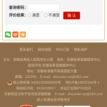
查询密码：
评价结果：
满意
不满意
联系我们
网站地图
RSS订阅
隐私保护
主办：安徽省寿县人民政府办公室
承办：安徽省寿县融媒体中心
版权所有:安徽省寿县融媒体中心
地址：安徽省淮南市寿县国投大厦
邮编：232200
E-mail：shouxian-wz@163.com
皖公网安备 34042202000005号
皖ICP备19025266号-1
网站标识码：3415210027
本站已支持IPV6访问
互联网违法和不良信息举报邮箱
E-mail：shouxian-wz@163.com
网上有害信息举报专区