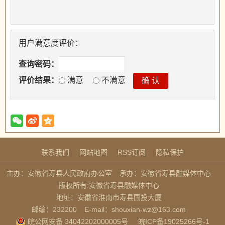
用户满意度评价：
查询密码：
评价结果：
满意
不满意
联系我们
网站地图
RSS订阅
隐私保护
主办：安徽省寿县人民政府办公室
承办：安徽省寿县融媒体中心
版权所有:安徽省寿县融媒体中心
地址：安徽省淮南市寿县国投大厦
邮编：232200
E-mail：shouxian-wz@163.com
皖公网安备 34042202000005号
皖ICP备19025266号-1