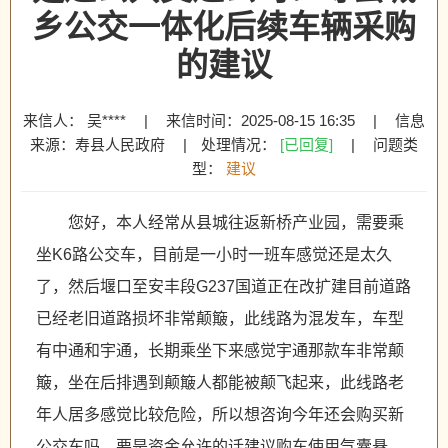
乡公交一体化后续车辆采购
的建议
来信人： 吴****
|
来信时间：2025-08-15 16:35
|
信息
来源：寿县人民政府
|
处理情况：
[已回复]
|
问题类
型：
建议
您好，本人经常从县城往返新桥产业园，需要乘
坐K6路公交车，目前是一小时一班车感觉还是太久
了，然后堰口至安丰段G237国道正在改扩建目前道路
已经老旧道路损坏非常颠簸，此线路为混发车，车型
有中通和宇通，长期乘坐下来感觉宇通那款车非常颠
簸，坐在后排遇到颠簸人都能被颠飞起来，此线路老
年人居多感觉比较危险，所以想咨询今年还会购买新
公交车吗，要是资金允许的话建议购车使用气囊悬