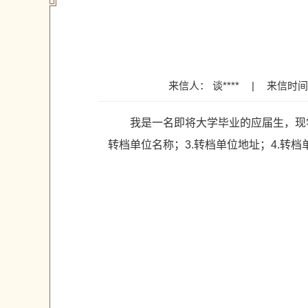
来信人： 谈****
|
来信时间：2
我是一名即将大学毕业的应届生，现
转档单位名称；3.转档单位地址；4.转