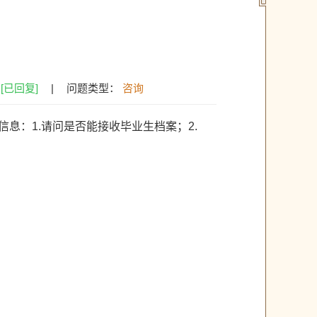
：
[已回复]
|
问题类型：
咨询
息：1.请问是否能接收毕业生档案；2.