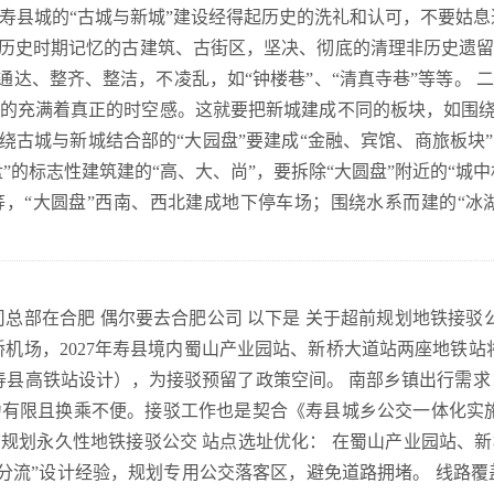
寿县城的“古城与新城”建设经得起历史的洗礼和认可，不要姑息
同历史时期记忆的古建筑、古街区，坚决、彻底的清理非历史遗
巷通达、整齐、整洁，不凌乱，如“钟楼巷”、“清真寺巷”等等。
的充满着真正的时空感。这就要把新城建成不同的板块，如围绕
围绕古城与新城结合部的“大园盘”要建成“金融、宾馆、商旅板块
”的标志性建筑建的“高、大、尚”，要拆除“大圆盘”附近的“城
，“大圆盘”西南、西北建成地下停车场；围绕水系而建的“冰湖板
总部在合肥 偶尔要去合肥公司 以下是 关于超前规划地铁接驳
至新桥机场，2027年寿县境内蜀山产业园站、新桥大道站两座地铁
寿县高铁站设计），为接驳预留了政策空间。 南部乡镇出行需求
有限且换乘不便。接驳工作也是契合《寿县城乡公交一体化实
前规划永久性地铁接驳公交 站点选址优化： 在蜀山产业园站、
出分流”设计经验，规划专用公交落客区，避免道路拥堵。 线路覆