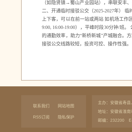
（如隐贤镇→蜀山产业园站），串联安丰、
二、开通临时接驳公交（2025-2027年
上下客，可以在前一站或两站 如机场工作区站
9:00, 16:00-19:00），平峰时
的通勤效率，助力“新桥新城”产城融合。
接驳公交线路较短，投资可控、操作性强。
主办：安徽省寿县
联系我们
网站地图
地址：安徽省淮南
RSS订阅
隐私保护
邮编：232200
E