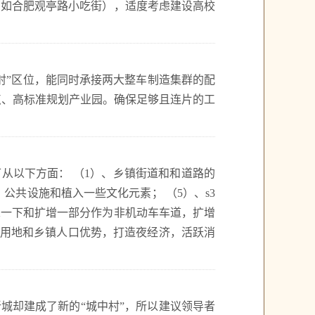
（如合肥观亭路小吃街），适度考虑建设高校
射”区位，能同时承接两大整车制造集群的配
点、高标准规划产业园。确保足够且连片的工
从以下方面： （1）、乡镇街道和和道路的
公共设施和植入一些文化元素； （5）、s3
虑一下和扩增一部分作为非机动车车道，扩增
闲用地和乡镇人口优势，打造夜经济，活跃消
城却建成了新的“城中村”，所以建议领导者