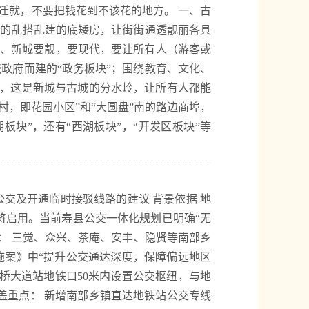
迁就，不要把钱花到不该花的地方。 一、古
留的乱搭乱建的底矮房，让街街通透靓丽各具
 二、新城要靓，要现代，要让所有人（游客或
政府而建的“政务板块”；围绕教育、文化、
”，这是新城与古城的分水岭，让所有人都能
中村，即花园小区”和“大圆盘”南的路边商埠，
块”，还有“西湖板块”，“开发区板块”等
公交及开通临时接驳线路的建议 背景依据 地
站将启用。当前寿县公交一体化规划已明确“无
： 三觉、众兴、茶庵、安丰、隐贤等南部乡
施案》中“提升公交通达深度，保障偏远地区
新桥大道站地铁口50米内设置公交枢纽，与地
盖重点： 新增南部乡镇直达地铁站公交专线