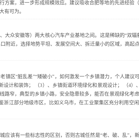
行方案，进一步形成规模效应。建议吸收合肥等地的先进经验
大有可为。
、大众安徽等）两大核心汽车产业基地之间。这是稀缺的“双辐
出口附近，选择地势平坦、发展空间大、拆迁量小的区域，高起
老镇区“脏乱差”“矮破小”，如何激发一个乡镇潜力，个人建议可
新设计和装饰； （3）、乡镇街道环境绿化和景观设计； （4）、
路线路窄，典型的乡镇小路，安全隐患较多，能否在景观绿化考
借鉴浙江部分地级市区，比如义乌市，在工业聚集区充分利用空
城应该有一些标志性的区别，否则古城任然是“老、破、乱”，新