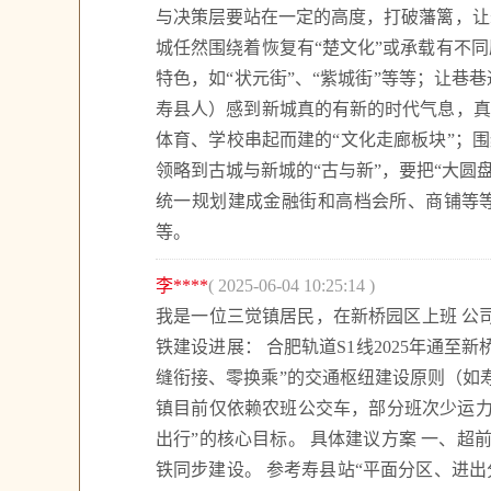
与决策层要站在一定的高度，打破藩篱，让
城任然围绕着恢复有“楚文化”或承载有不
特色，如“状元街”、“紫城街”等等；让巷
寿县人）感到新城真的有新的时代气息，真
体育、学校串起而建的“文化走廊板块”；
领略到古城与新城的“古与新”，要把“大圆盘
统一规划建成金融街和高档会所、商铺等等
等。
李****
( 2025-06-04 10:25:14 )
我是一位三觉镇居民，在新桥园区上班 公司
铁建设进展： 合肥轨道S1线2025年通
缝衔接、零换乘”的交通枢纽建设原则（如
镇目前仅依赖农班公交车，部分班次少运力
出行”的核心目标。 具体建议方案 一、超
铁同步建设。 参考寿县站“平面分区、进