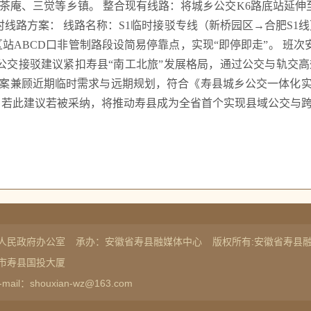
茶庵、三觉等乡镇。 整合现有线路：将城乡公交K6路底站延伸至
） 临时线路方案： 线路名称：S1临时接驳专线（新桥园区→合肥S
ABCD口非管制路段设简易停靠点，实现“即停即走”。 班次安排：
段30分钟/班。 公交接驳建议紧扣寿县“南工北旅”发展格局，通过公交
方案兼顾近期临时需求与远期规划，符合《寿县城乡公交一体化实
 若此建议若被采纳，将推动寿县成为全省首个实现县域公交与
人民政府办公室
承办：安徽省寿县融媒体中心
版权所有:安徽省寿县
市寿县国投大厦
-mail：shouxian-wz@163.com