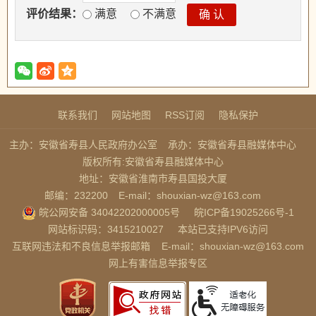
评价结果：
满意
不满意
联系我们
网站地图
RSS订阅
隐私保护
主办：安徽省寿县人民政府办公室
承办：安徽省寿县融媒体中心
版权所有:安徽省寿县融媒体中心
地址：安徽省淮南市寿县国投大厦
邮编：232200
E-mail：shouxian-wz@163.com
皖公网安备 34042202000005号
皖ICP备19025266号-1
网站标识码：3415210027
本站已支持IPV6访问
互联网违法和不良信息举报邮箱
E-mail：shouxian-wz@163.com
网上有害信息举报专区