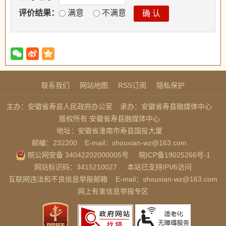
评价结果：
满意
不满意
联系我们
网站地图
RSS订阅
隐私保护
主办：安徽省寿县人民政府办公室
承办：安徽省寿县融媒体中心
版权所有:安徽省寿县融媒体中心
地址：安徽省淮南市寿县国投大厦
邮编：232200
E-mail：shouxian-wz@163.com
皖公网安备 34042202000005号
皖ICP备19025266号-1
网站标识码：3415210027
本站已支持IPV6访问
互联网违法和不良信息举报邮箱
E-mail：shouxian-wz@163.com
网上有害信息举报专区