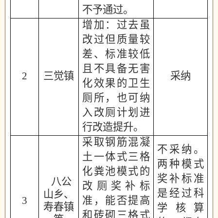
不予通过。
增加：过去虽
改过但质量较
差、标准较低
且不具备无害
2
三觉镇
采纳
化效果的卫生
厕所，也可纳
入改厕计划进
行改造提升。
采取钢筋混凝
不采纳。
土一体式三格
两种模式
化粪池模式的
奖补标准
八公
改厕奖补标
是经过科
山乡、
3
准，能否提高
寿春镇
学核算
和砖砌三格式