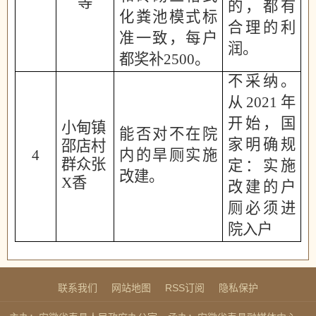
等
的，都有
化粪池模式标
合理的利
准一致，每户
润。
都奖补
2500。
不采纳。
从
2021年
开始，国
小甸镇
能否
对不在院
家明确规
邵店村
4
内的旱厕实施
群众张
定：实施
改建。
X
香
改建的户
厕
必须进
院入户
联系我们
网站地图
RSS订阅
隐私保护