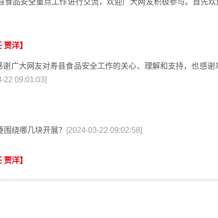
全县食品安全重点工作进行交流，欢迎广大网友积极参与。首先欢
 贾洋】
感谢广大网友对寿县食品安全工作的关心、理解和支持，也感谢
-22 09:01:03]
主要围绕哪几块开展？
[2024-03-22 09:02:58]
 贾洋】
的关键之年，我局将坚持稳中求进工作总基调，以“四个最严”为
“舌尖上的安全”。重点工作主要是以下七个方面：一、加强全过
保持高压严打态势；五、提高食品安全管理能力；六、推动食品