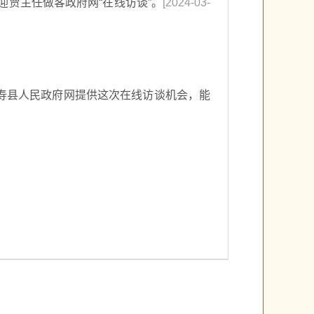
迎贾主任做客政府网“在线访谈”。
[2024-03-
履行这些职责的过程中，县市场监督管理
局注重加强与其他部门的协作配合，形成
工作合力。同时，该局还积极推进市场监
管领域的改革创新，运用现代科技手段提
高监管效能，不断提升市场监管工作的专
寿县人民政府网提供这次在线访谈机会，能
业化、规范化水平。 此外，县市场监督管
理局还高度重视对外交流与合作，积极参
与国际国内市场监管领域的交流与合作，
学习借鉴先进经验和技术，推动市场监管
工作的不断创新和发展。 总之，寿县县市
场监督管理局作为县政府的重要工作部
门，在维护市场秩序、保护消费者权益、
促进经济健康发展等方面发挥着重要作
统领，强化从农田到餐桌全过程监管，严防严
用。
程质量安全控制；二、强化重点领域监管；
产业高质量发展；七、推进食品安全社会共