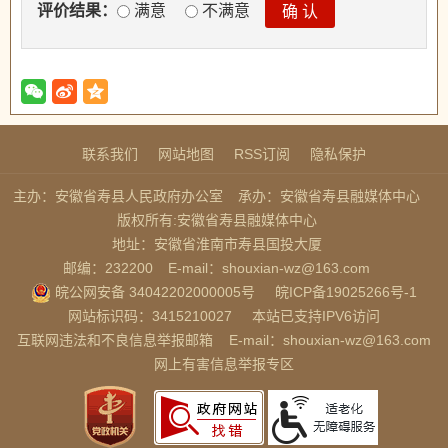
评价结果：
满意
不满意
联系我们
网站地图
RSS订阅
隐私保护
主办：安徽省寿县人民政府办公室
承办：安徽省寿县融媒体中心
版权所有:安徽省寿县融媒体中心
地址：安徽省淮南市寿县国投大厦
邮编：232200
E-mail：shouxian-wz@163.com
皖公网安备 34042202000005号
皖ICP备19025266号-1
网站标识码：3415210027
本站已支持IPV6访问
互联网违法和不良信息举报邮箱
E-mail：shouxian-wz@163.com
网上有害信息举报专区