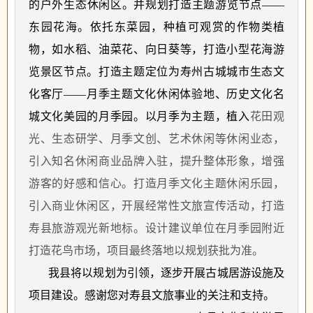
的户外生态休闲区。并规划打造主题游览节点——
东园花海。依托东菜园，种植可观赏的作物类植
物，如水稻、油菜花、向日葵等，打造小型花海游
览景区节点。打造主题定位为寿州古城城市生态文
化客厅——月季主题文化休闲体验地、历史文化名
城文化美园的月季园。以月季为主题，植入
花田观
光、生态研学、月季文创、艺术休闲等休闲业态，
引入知名休闲商业品牌入驻，提升整体形象，增强
游客的好感和信心。打造月季文化主题休闲乐园，
引入商业休闲区，开展经常性文旅宣传活动，打造
寿县旅游观光新地标。
设计建议单位在月季园附近
打造花鸟市场，项目最终落地以规划获批为准。
我县将以规划为引领，逐步开展古城居游设施及
项目建设。感谢您对寿县文旅事业的关注和支持。