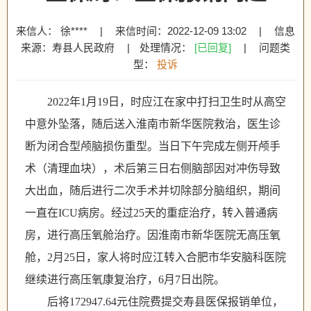
来信人： 徐****
|
来信时间：2022-12-09 13:02
|
信息
来源：寿县人民政府
|
处理情况：
[已回复]
|
问题类
型：
投诉
2022
年
1
月
19
日，时应江在家中打扫卫生时从高空
中意外坠落，随后送入淮南市新华医院救治，医生诊
断为闭合型颅脑损伤重型。当日下午完成左侧开颅手
术（清理血块），术后第三日右侧脑部因对冲伤导致
大出血，随后进行二次手术并切除部分脑组织，期间
一直在
ICU
病房。经过
25
天的重症治疗，转入普通病
房，进行高压氧舱治疗。因淮南市新华医院无高压氧
舱，
2
月
25
日，家人将时应江转入合肥市华安脑科医院
继续进行高压氧康复治疗，
6
月
7
日出院。
后将
172947.64
元住院费提交寿县医保报销单位，