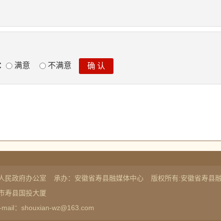
：
满意
不满意
人民政府办公室
承办：安徽省寿县融媒体中心
版权所有:安徽省寿县
市寿县国投大厦
-mail：shouxian-wz@163.com