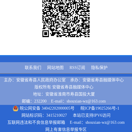
联系我们
网站地图
RSS订阅
隐私保护
主办：安徽省寿县人民政府办公室
承办：安徽省寿县融媒体中心
版权所有:安徽省寿县融媒体中心
地址：安徽省淮南市寿县国投大厦
邮编：232200
E-mail：shouxian-wz@163.com
皖公网安备 34042202000005号
皖ICP备19025266号-1
网站标识码：3415210027
本站已支持IPV6访问
互联网违法和不良信息举报邮箱
E-mail：shouxian-wz@163.com
网上有害信息举报专区