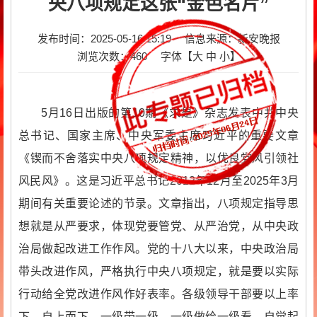
央八项规定这张“金色名片”
发布时间：2025-05-16 15:19
信息来源：新安晚报
浏览次数：
460
字体【
大
中
小
】
5月16日出版的第10期《求是》杂志发表中共中央
总书记、国家主席、中央军委主席习近平的重要文章
《锲而不舍落实中央八项规定精神，以优良党风引领社
风民风》。这是习近平总书记2012年12月至2025年3月
期间有关重要论述的节录。文章指出，八项规定指导思
想就是从严要求，体现党要管党、从严治党，从中央政
治局做起改进工作作风。党的十八大以来，中央政治局
带头改进作风，严格执行中央八项规定，就是要以实际
行动给全党改进作风作好表率。各级领导干部要以上率
下，自上而下，一级带一级，一级做给一级看，自觉起