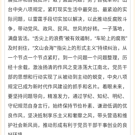
台中央八项规定，紧盯现实生活中最突出、最紧迫的实
际问题，以雷霆手段切实加以解决，以此推动反腐败斗
争，带动党风、政风、民风、世风的好转。一子落地，
满盘皆活。“舌尖上的浪费”被有效遏制，“车轮上的腐败”
及时刹住，“文山会海”“指尖上的形式主义”持续纠治，从
一个节点一个节点紧盯，到一个问题一个问题整理，历
经十余载，激浊扬清的作风之变涤荡大江南北，党员干
部的思想和行动实现了从被动到主动的蜕变，中央八项
规定已成为新时代作风建设的抓手和名片。着眼未来，
要坚持问题导向，精准发力，通过学纪、知纪、明纪、
守纪规范自身言行，始终保持节俭朴素、谦逊低调的优
良作风，坚决抵制享乐主义和奢靡之风，带头营造和维
护社会新风尚，推动形成有利于党员干部干事创业的良
好环境。