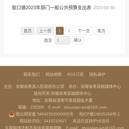
窑口镇2023年部门一般公共预算支出表
2023-03-30
首页
上一页
1
2
下一页
尾页
确认
跳至
联系我们
网站地图
RSS订阅
隐私保护
主办：安徽省寿县人民政府办公室
承办：安徽省寿县融媒体中心
版权所有:安徽省寿县融媒体中心
地址：安徽省淮南市寿县国投大厦
邮编：232200
E-mail：shouxian-wz@163.com
皖公网安备 34042202000005号
皖ICP备19025266号-1
网站标识码：3415210027
本站已支持IPV6访问
互联网违法和不良信息举报邮箱
E-mail：shouxian-wz@163.com