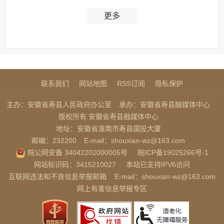
更多
联系我们
网站地图
RSS订阅
隐私保护
主办：安徽省寿县人民政府办公室
承办：安徽省寿县融媒体中心
版权所有:安徽省寿县融媒体中心
地址：安徽省淮南市寿县国投大厦
邮编：232200
E-mail：shouxian-wz@163.com
皖公网安备 34042202000005号
皖ICP备19025266号-1
网站标识码：3415210027
本站已支持IPV6访问
互联网违法和不良信息举报邮箱
E-mail：shouxian-wz@163.com
网上有害信息举报专区