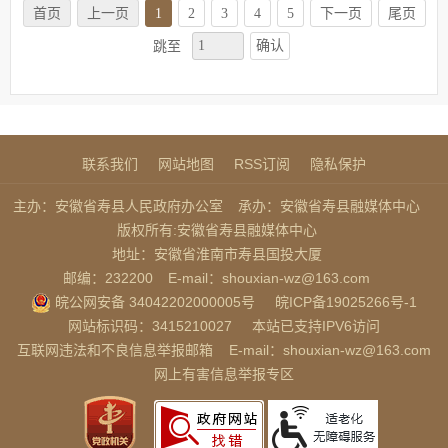
首页
上一页
1
2
3
4
5
下一页
尾页
确认
跳至
联系我们
网站地图
RSS订阅
隐私保护
主办：安徽省寿县人民政府办公室
承办：安徽省寿县融媒体中心
版权所有:安徽省寿县融媒体中心
地址：安徽省淮南市寿县国投大厦
邮编：232200
E-mail：shouxian-wz@163.com
皖公网安备 34042202000005号
皖ICP备19025266号-1
网站标识码：3415210027
本站已支持IPV6访问
互联网违法和不良信息举报邮箱
E-mail：shouxian-wz@163.com
网上有害信息举报专区